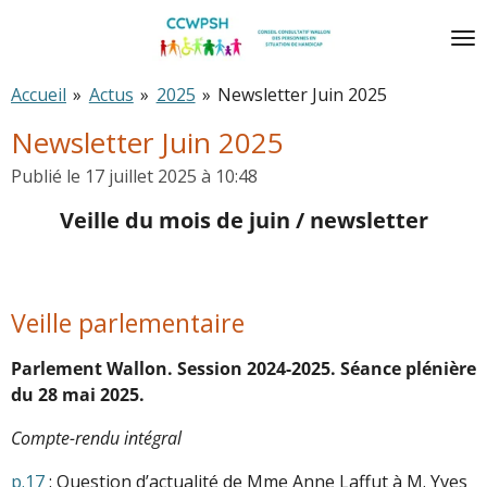
Passer
au
contenu
Accueil
»
Actus
»
2025
»
Newsletter Juin 2025
principal
Newsletter Juin 2025
Publié le 17 juillet 2025 à 10:48
Veille du mois de juin / newsletter
Veille parlementaire
Parlement Wallon. Session 2024-2025. Séance plénière
du 28 mai 2025.
Compte-rendu intégral
p.17
: Question d’actualité de Mme Anne Laffut à M. Yves