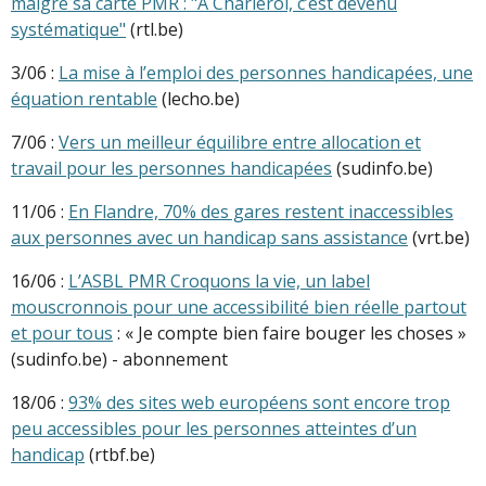
malgré sa carte PMR : "À Charleroi, c’est devenu
systématique"
(rtl.be)
3/06 :
La mise à l’emploi des personnes handicapées, une
équation rentable
(lecho.be)
7/06 :
Vers un meilleur équilibre entre allocation et
travail pour les personnes handicapées
(sudinfo.be)
11/06 :
En Flandre, 70% des gares restent inaccessibles
aux personnes avec un handicap sans assistance
(vrt.be)
16/06 :
L’ASBL PMR Croquons la vie, un label
mouscronnois pour une accessibilité bien réelle partout
et pour tous
: « Je compte bien faire bouger les choses »
(sudinfo.be) - abonnement
18/06 :
93% des sites web européens sont encore trop
peu accessibles pour les personnes atteintes d’un
handicap
(rtbf.be)