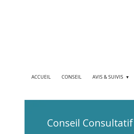
Passer
au
contenu
principal
ACCUEIL
CONSEIL
AVIS & SUIVIS
Conseil Consultati