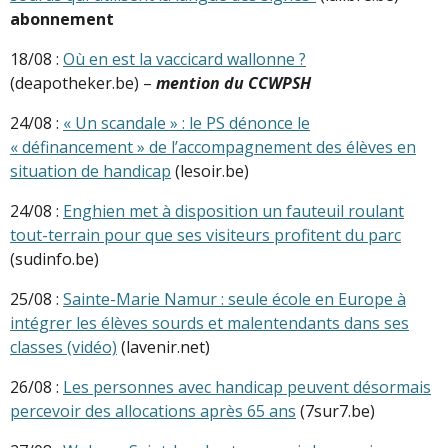
abonnement
18/08 :
Où en est la vaccicard wallonne ?
(deapotheker.be) –
mention du CCWPSH
24/08 :
« Un scandale » : le PS dénonce le
« définancement » de l’accompagnement des élèves en
situation de handicap
(lesoir.be)
24/08 :
Enghien met à disposition un fauteuil roulant
tout-terrain pour que ses visiteurs profitent du parc
(sudinfo.be)
25/08 :
Sainte-Marie Namur : seule école en Europe à
intégrer les élèves sourds et malentendants dans ses
classes (vidéo)
(lavenir.net)
26/08 :
Les personnes avec handicap peuvent désormais
percevoir des allocations après 65 ans
(7sur7.be)