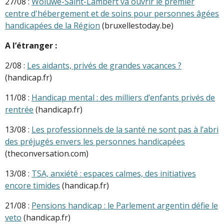
27/08 :
Woluwe-Saint-Lambert va ouvrir le premier
centre d'hébergement et de soins pour personnes âgées
handicapées de la Région
(bruxellestoday.be)
A l’étranger :
2/08 :
Les aidants, privés de grandes vacances ?
(handicap.fr)
11/08 :
Handicap mental : des milliers d’enfants privés de
rentrée
(handicap.fr)
13/08 :
Les professionnels de la santé ne sont pas à l’abri
des préjugés envers les personnes handicapées
(theconversation.com)
13/08 :
TSA, anxiété : espaces calmes, des initiatives
encore timides
(handicap.fr)
21/08 :
Pensions handicap : le Parlement argentin défie le
veto
(handicap.fr)