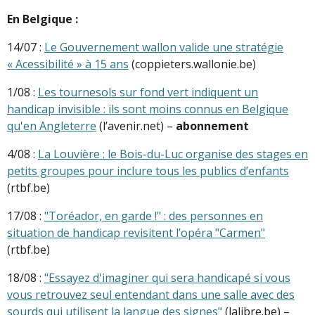
En Belgique :
14/07 :
Le Gouvernement wallon valide une stratégie
« Acessibilité » à 15 ans
(coppieters.wallonie.be)
1/08 :
Les tournesols sur fond vert indiquent un
handicap invisible : ils sont moins connus en Belgique
qu'en Angleterre
(l’avenir.net) –
abonnement
4/08 :
La Louvière : le Bois-du-Luc organise des stages en
petits groupes pour inclure tous les publics d’enfants
(rtbf.be)
17/08 :
"Toréador, en garde !" : des personnes en
situation de handicap revisitent l’opéra "Carmen"
(rtbf.be)
18/08 :
"Essayez d'imaginer qui sera handicapé si vous
vous retrouvez seul entendant dans une salle avec des
sourds qui utilisent la langue des signes"
(lalibre.be) –