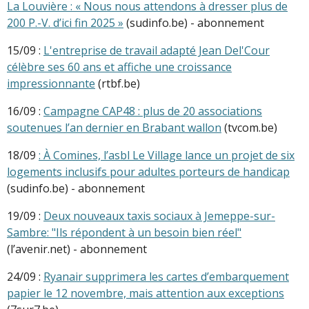
La Louvière : « Nous nous attendons à dresser plus de
200 P.-V. d’ici fin 2025 »
(sudinfo.be) - abonnement
15/09 :
L'entreprise de travail adapté Jean Del'Cour
célèbre ses 60 ans et affiche une croissance
impressionnante
(rtbf.be)
16/09 :
Campagne CAP48 : plus de 20 associations
soutenues l’an dernier en Brabant wallon
(tvcom.be)
18/09
: À Comines, l’asbl Le Village lance un projet de six
logements inclusifs pour adultes porteurs de handicap
(sudinfo.be) - abonnement
19/09 :
Deux nouveaux taxis sociaux à Jemeppe-sur-
Sambre: "Ils répondent à un besoin bien réel"
(l’avenir.net) - abonnement
24/09 :
Ryanair supprimera les cartes d’embarquement
papier le 12 novembre, mais attention aux exceptions