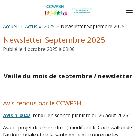
Passer
au
contenu
Accueil
»
Actus
»
2025
»
Newsletter Septembre 2025
principal
Newsletter Septembre 2025
Publié le 1 octobre 2025 à 09:06
Veille du mois de septembre / newsletter
Avis rendus par le CCWPSH
Avis n°0042
, rendu en séance plénière du 26 août 2025 :
Avant-projet de décret du (…) modifiant le Code wallon de
l’action sociale et de la santé en ce qui concerne les