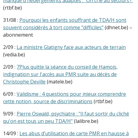
manque d'hébergements adaptés : "On crie au secours !"
(rtbf.be)
31/08 :
Pourquoi les enfants souffrant de TDA/H sont
souvent considérés à tort comme "difficiles"
(dhnet.be) –
abonnement
2/09 :
La ministre Glatigny face aux acteurs de terrain
(vedia.be)
2/09 :
7Plus quitte la séance du conseil de Hamois,
indignation sur l'accès aux PMR suite au décès de
Christophe Deville
(matele.be)
6/09 :
Validisme : 4 questions pour mieux comprendre
cette notion, source de discriminations
(rtbf.be)
9/09 :
Pierre Oswald, psychiatre : "Il faut sortir du cliché
qu'on est tous un peu TDA/H"
(lalibre.be)
14/09 :
Les abus d’utilisation de carte PMR en hausse à