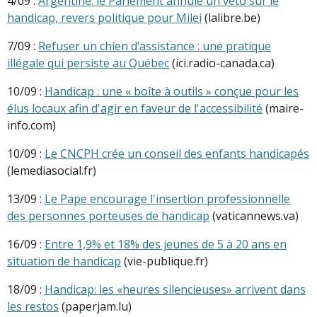
4/09 :
Argentine: le Parlement annule un veto sur le
handicap, revers politique pour Milei
(lalibre.be)
7/09 :
Refuser un chien d’assistance : une pratique
illégale qui persiste au Québec
(ici.radio-canada.ca)
10/09 :
Handicap : une « boîte à outils » conçue pour les
élus locaux afin d'agir en faveur de l'accessibilité
(maire-
info.com)
10/09 :
Le CNCPH crée un conseil des enfants handicapés
(lemediasocial.fr)
13/09 :
Le Pape encourage l'insertion professionnelle
des personnes porteuses de handicap
(vaticannews.va)
16/09 :
Entre 1,9% et 18% des jeunes de 5 à 20 ans en
situation de handicap
(vie-publique.fr)
18/09 :
Handicap: les «heures silencieuses» arrivent dans
les restos
(paperjam.lu)