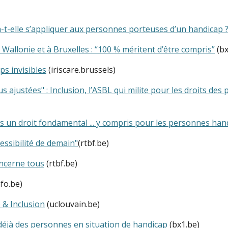
-t-elle s’appliquer aux personnes porteuses d’un handicap 
 Wallonie et à Bruxelles : “100 % méritent d’être compris”
(bx
ps invisibles
(iriscare.brussels)
us ajustées" : Inclusion, l’ASBL qui milite pour les droits de
is un droit fondamental ... y compris pour les personnes ha
essibilité de demain"
(rtbf.be)
oncerne tous
(rtbf.be)
fo.be)
é & Inclusion
(uclouvain.be)
 déjà des personnes en situation de handicap
(bx1.be)