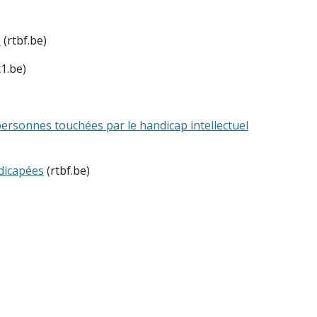
?
(rtbf.be)
1.be)
s personnes touchées par le handicap intellectuel
ndicapées
(rtbf.be)