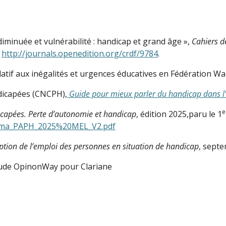
minuée et vulnérabilité : handicap et grand âge »,
Cahiers d
,
http://journals.openedition.org/crdf/9784
.
latif aux inégalités et urgences éducatives en Fédération Wa
dicapées (CNCPH),
Guide pour mieux parler du handicap dans l’
e
icapées. Perte d’autonomie et handicap
, édition 2025,paru le 1
norama_PAPH_2025%20MEL_V2.pdf
ption de l’emploi des personnes en situation de handicap
, sept
Etude OpinonWay pour Clariane