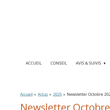
Passer
au
contenu
principal
ACCUEIL
CONSEIL
AVIS & SUIVIS
Accueil
»
Actus
»
2025
»
Newsletter Octobre 20
Newsletter Octobr