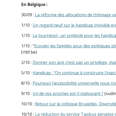
En Belgique :
30/09 :
La réforme des allocations de chômage va
1/10 :
Un regard neuf sur le handicap invisible en
1/10 :
Le tournesol : un symbole pour les handica
1/10 : "
Ecouter les familles pour des politiques pl
(rtbf.be)
2/10 :
Donner son avis n’est pas un privilège, ma
5/10 :
Handicap : "On continue à construire l’inacc
8/10 :
Pourquoi l’accessibilité universelle nous c
9/10 :
Un de vos proches est-il malvoyant ?
(sudin
10/10 :
Retour sur le colloque Bruxelles, Diversit
10/10 :
La réduction du service Taxibus pénalise