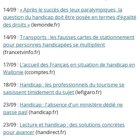
14/09 :
« Après le succès des Jeux paralympiques, la
question du handicap doit être posée en termes d’égalité
des droits »
(lemonde.fr)
14/09 :
Transports : les fausses cartes de stationnement
pour personnes handicapées se multiplient
(francetvinfo.fr)
17/09 :
L’accueil des Français en situation de handicap en
Wallonie
(ccomptes.fr)
18/09 :
Handicap : les professionnels du tourisme se
saisissent timidement du sujet
(lefigaro.fr)
23/09 :
Handicap : l'absence d'un ministère dédié ne
passe pas!
(handicap.fr)
23/09 :
Lecture et handicap : des solutions concrètes
pour avancer
(handirect.fr)