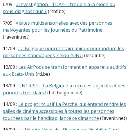
6/09 :
#Investigation - TDA/H : trouble à la mode ou
sous-diagnostiqué ?
(rtbf.be)
7/09 :
Visites multisensorielles avec des personnes
malvoyantes pour les Journées du Patrimoine
(l’avenir.net)
11/09 :
La Belgique pourrait faire mieux pour inclure les
personnes handicapées, selon l’ONU
(lesoir.be)
12/09 :
Les AirPods se transforment en appareils auditifs
aux Etats-Unis
(rtl.be)
13/09 :
UNCRPD – La Belgique a reçu des objectifs et des
priorités très clairs !
(bdf.belgium.be)
14/09 :
Le projet inclusif La Perche, qui entend rendre les
salles de cinéma accessibles à toutes les personnes
touchées par le handicap, lancé ce dimanche
(l’avenir.net)
16/09 :
La Minute fédérale : l’European Disability Card