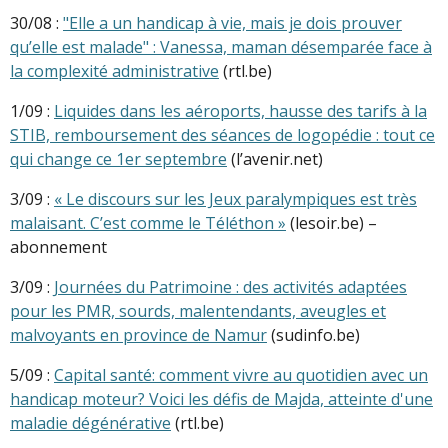
30/08 :
"Elle a un handicap à vie, mais je dois prouver
qu’elle est malade" : Vanessa, maman désemparée face à
la complexité administrative
(rtl.be)
1/09 :
Liquides dans les aéroports, hausse des tarifs à la
STIB, remboursement des séances de logopédie : tout ce
qui change ce 1er septembre
(l’avenir.net)
3/09 :
« Le discours sur les Jeux paralympiques est très
malaisant. C’est comme le Téléthon »
(lesoir.be) –
abonnement
3/09 :
Journées du Patrimoine : des activités adaptées
pour les PMR, sourds, malentendants, aveugles et
malvoyants en province de Namur
(sudinfo.be)
5/09 :
Capital santé: comment vivre au quotidien avec un
handicap moteur? Voici les défis de Majda, atteinte d'une
maladie dégénérative
(rtl.be)