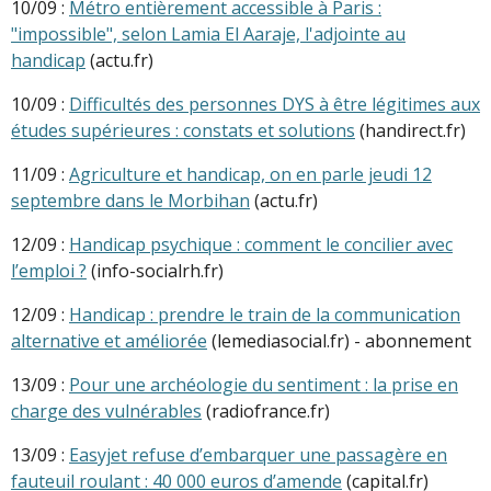
10/09 :
Métro entièrement accessible à Paris :
"impossible", selon Lamia El Aaraje, l'adjointe au
handicap
(actu.fr)
10/09 :
Difficultés des personnes DYS à être légitimes aux
études supérieures : constats et solutions
(handirect.fr)
11/09 :
Agriculture et handicap, on en parle jeudi 12
septembre dans le Morbihan
(actu.fr)
12/09 :
Handicap psychique : comment le concilier avec
l’emploi ?
(info-socialrh.fr)
12/09 :
Handicap : prendre le train de la communication
alternative et améliorée
(lemediasocial.fr) - abonnement
13/09 :
Pour une archéologie du sentiment : la prise en
charge des vulnérables
(radiofrance.fr)
13/09 :
Easyjet refuse d’embarquer une passagère en
fauteuil roulant : 40 000 euros d’amende
(capital.fr)