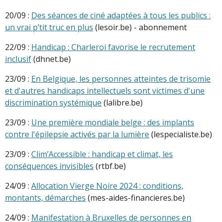
20/09 :
Des séances de ciné adaptées à tous les publics :
un vrai p’tit truc en plus
(lesoir.be) - abonnement
22/09 :
Handicap : Charleroi favorise le recrutement
inclusif
(dhnet.be)
23/09 :
En Belgique, les personnes atteintes de trisomie
et d'autres handicaps intellectuels sont victimes d'une
discrimination systémique
(lalibre.be)
23/09 :
Une première mondiale belge : des implants
contre l'épilepsie activés par la lumière
(lespecialiste.be)
23/09 :
Clim’Accessible : handicap et climat, les
conséquences invisibles
(rtbf.be)
24/09 :
Allocation Vierge Noire 2024 : conditions,
montants, démarches
(mes-aides-financieres.be)
24/09 :
Manifestation à Bruxelles de personnes en