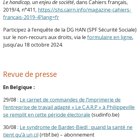
Le handicap, un enjeu de société
, dans Cahiers français,
2019/4, n°411,
https://shs.cairn.info/magazine-cahiers-
francais-2019-4?lang=fr
Participez à l’enquête de la DG HAN (SPF Sécurité Sociale)
sur le non-recours aux droits, via le
formulaire en ligne
,
jusqu’au 18 octobre 2024.
Revue de presse
En Belgique :
29/08 :
Le carnet de commandes de l’imprimerie de
l’entreprise de travail adapté « Le C.A.R.P » à Philippeville
se remplit en cette période électorale
(sudinfo.be)
30/08 :
Le syndrome de Bardet-Biedl : quand la santé ne
tient qu’à un cil
(rtbf.be) – abonnement