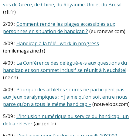
vus de Grèce, de Chine, du Royaume-Uni et du Brésil
(rfi.fr)
2/09 :
Comment rendre les plages accessibles aux
personnes en situation de handicap ?
(euronews.com)
4/09 :
Handicap à la télé : work in progress
(emilemagazine.fr)
4/09 :
La Conférence des délégué-e-s aux questions du
handicap et son sommet inclusif se réunit à Neuchâtel
(ne.ch)
4/09 :
Pourquoi les athlètes sourds ne participent pas
aux Jeux paralympiques : « J’aime qu’on soit entre nous
parce qu’on a tous le même handicap »
(nouvelobs.com)
5/09 :
L’inclusion numérique au service du handicap : un
défi à relever
(airzen.fr)
5/09 :
L’initiative pour l’inclusion a recueilli 108'000