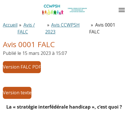
Passer
au
contenu
Accueil
»
Avis /
»
Avis CCWPSH
»
Avis 0001
principal
FALC
2023
FALC
Avis 0001 FALC
Publié le 15 mars 2023 à 15:07
Version FALC PDF
Version texte
La « stratégie interfédérale handicap », c’est quoi ?