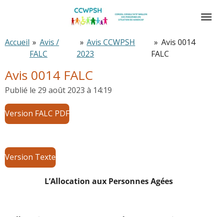
Passer
au
contenu
Accueil
»
Avis /
»
Avis CCWPSH
»
Avis 0014
principal
FALC
2023
FALC
Avis 0014 FALC
Publié le 29 août 2023 à 14:19
Version FALC PDF
Version Texte
L’Allocation aux Personnes Agées