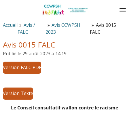
Passer
au
contenu
Accueil
»
Avis /
»
Avis CCWPSH
»
Avis 0015
principal
FALC
2023
FALC
Avis 0015 FALC
Publié le 29 août 2023 à 14:19
Version FALC PDF
Version Texte
Le Conseil consultatif wallon contre le racisme