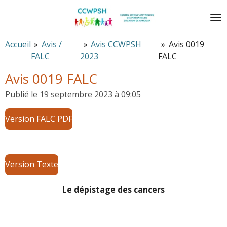
Passer
au
contenu
Accueil
»
Avis /
»
Avis CCWPSH
»
Avis 0019
principal
FALC
2023
FALC
Avis 0019 FALC
Publié le 19 septembre 2023 à 09:05
Version FALC PDF
Version Texte
Le dépistage des cancers