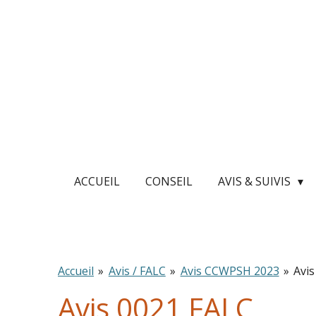
Passer
au
contenu
principal
ACCUEIL
CONSEIL
AVIS & SUIVIS
Accueil
»
Avis / FALC
»
Avis CCWPSH 2023
»
Avi
Avis 0021 FALC