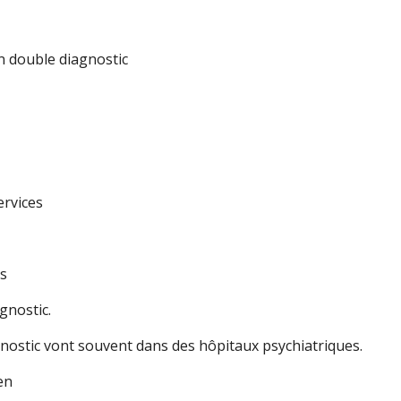
un double diagnostic
ervices
as
gnostic.
gnostic vont souvent dans des hôpitaux psychiatriques.
en