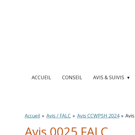
Passer
au
contenu
principal
ACCUEIL
CONSEIL
AVIS & SUIVIS
Accueil
»
Avis / FALC
»
Avis CCWPSH 2024
»
Avi
Avis 0025 FALC