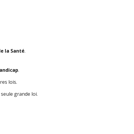
de la Santé
.
handicap
.
es lois.
seule grande loi.