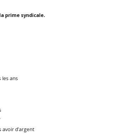
la prime syndicale.
 les ans
s
e.
s avoir d’argent