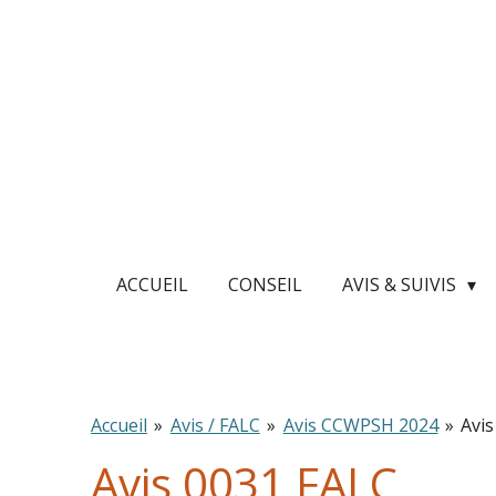
Passer
au
contenu
principal
ACCUEIL
CONSEIL
AVIS & SUIVIS
Accueil
»
Avis / FALC
»
Avis CCWPSH 2024
»
Avi
Avis 0031 FALC