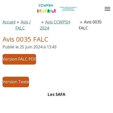
Passer
au
contenu
Accueil
»
Avis /
»
Avis CCWPSH
»
Avis 0035
principal
FALC
2024
FALC
Avis 0035 FALC
Publié le 25 juin 2024 à 13:43
Version FALC PDF
Version Texte
Les SAFA