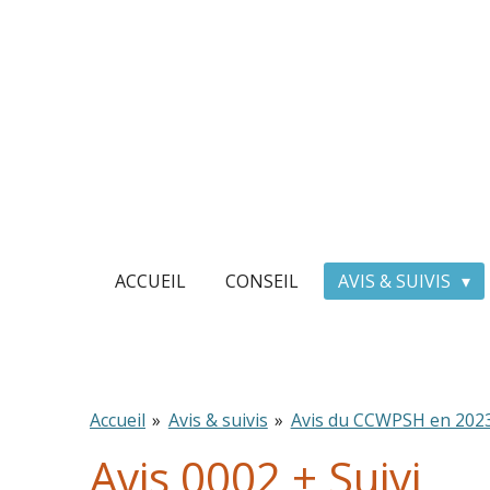
Passer
au
contenu
principal
ACCUEIL
CONSEIL
AVIS & SUIVIS
Accueil
»
Avis & suivis
»
Avis du CCWPSH en 202
Avis 0002 + Suivi