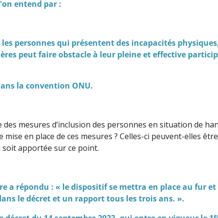
l'on entend par :
: les personnes qui présentent des incapacités physiques,
res peut faire obstacle à leur pleine et effective particip
 dans la convention ONU.
e des mesures d’inclusion des personnes en situation de hand
de mise en place de ces mesures ? Celles-ci peuvent-elles êtr
 soit apportée sur ce point.
e a répondu : « le dispositif se mettra en place au fur 
ns le décret et un rapport tous les trois ans. ».
e
e décret du 14 septembre 2023, qui entre en vigueur le 1