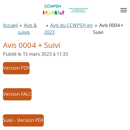
Passer
au
contenu
Accueil
»
Avis &
»
Avis du CCWPSH en
»
Avis 0004 +
principal
suivis
2023
Suivi
Avis 0004 + Suivi
Publié le 15 mars 2023 à 11:33
Version PDF
Version FALC
Suivi - Version PDF