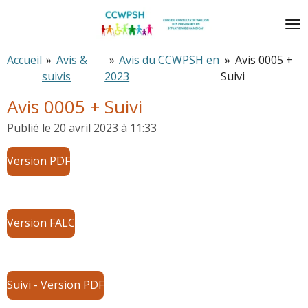
Passer
au
contenu
Accueil
»
Avis &
»
Avis du CCWPSH en
»
Avis 0005 +
principal
suivis
2023
Suivi
Avis 0005 + Suivi
Publié le 20 avril 2023 à 11:33
Version PDF
Version FALC
Suivi - Version PDF