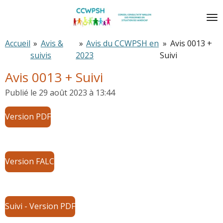
Passer
au
contenu
Accueil
»
Avis &
»
Avis du CCWPSH en
»
Avis 0013 +
principal
suivis
2023
Suivi
Avis 0013 + Suivi
Publié le 29 août 2023 à 13:44
Version PDF
Version FALC
Suivi - Version PDF