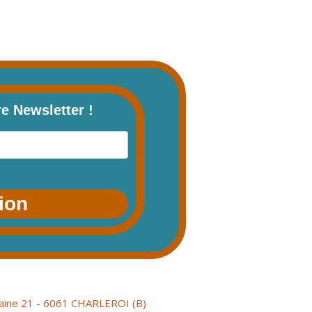
re Newsletter !
tion
aine 21 - 6061 CHARLEROI (B)