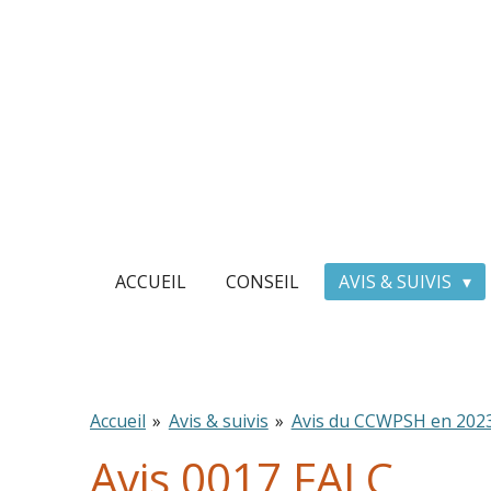
Passer
au
contenu
principal
ACCUEIL
CONSEIL
AVIS & SUIVIS
Accueil
»
Avis & suivis
»
Avis du CCWPSH en 202
Avis 0017 FALC