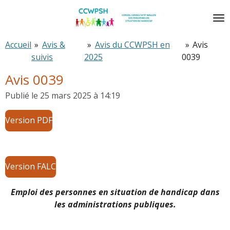
Passer
au
contenu
Accueil
»
Avis &
»
Avis du CCWPSH en
»
Avis
principal
suivis
2025
0039
Avis 0039
Publié le 25 mars 2025 à 14:19
Version PDF
Version FALC
Emploi des personnes en situation de handicap dans
les administrations publiques.