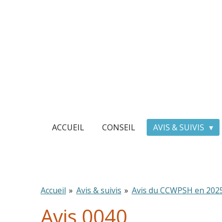
Passer
au
contenu
principal
ACCUEIL
CONSEIL
AVIS & SUIVIS
Accueil
»
Avis & suivis
»
Avis du CCWPSH en 202
Avis 0040