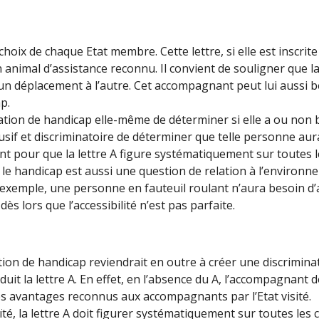
u choix de chaque Etat membre. Cette lettre, si elle est inscr
nimal d’assistance reconnu. Il convient de souligner que la 
 déplacement à l’autre. Cet accompagnant peut lui aussi bén
p.
tuation de handicap elle-même de déterminer si elle a ou n
abusif et discriminatoire de déterminer que telle personne aurai
nt pour que la lettre A figure systématiquement sur toutes l
e le handicap est aussi une question de relation à l’environ
’exemple, une personne en fauteuil roulant n’aura besoin d’
s lors que l’accessibilité n’est pas parfaite.
ion de handicap reviendrait en outre à créer une discrimin
it la lettre A. En effet, en l’absence du A, l’accompagnant 
es avantages reconnus aux accompagnants par l’Etat visité.
ïté, la lettre A doit figurer systématiquement sur toutes les