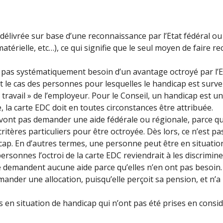
é délivrée sur base d’une reconnaissance par l’Etat fédéral o
 matérielle, etc…), ce qui signifie que le seul moyen de faire 
t pas systématiquement besoin d’un avantage octroyé par l’
t le cas des personnes pour lesquelles le handicap est survenu
 travail » de l’employeur. Pour le Conseil, un handicap est 
e, la carte EDC doit en toutes circonstances être attribuée.
vont pas demander une aide fédérale ou régionale, parce qu’
critères particuliers pour être octroyée. Dès lors, ce n’est 
dicap. En d’autres termes, une personne peut être en situati
rsonnes l’octroi de la carte EDC reviendrait à les discrimine
e demandent aucune aide parce qu’elles n’en ont pas besoin.
mander une allocation, puisqu’elle perçoit sa pension, et n’a 
en situation de handicap qui n’ont pas été prises en considé