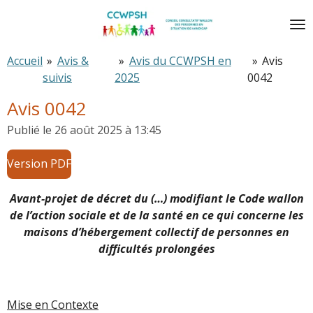
Passer
au
contenu
Accueil
»
Avis &
»
Avis du CCWPSH en
»
Avis
principal
suivis
2025
0042
Avis 0042
Publié le 26 août 2025 à 13:45
Version PDF
Avant-projet de décret du (…) modifiant le Code wallon
de l’action sociale et de la santé en ce qui concerne les
maisons d’hébergement collectif de personnes en
difficultés prolongées
Mise en Contexte