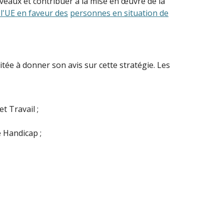
niveaux et contribuer à la mise en œuvre de la
 l'UE en faveur des
personnes en situation de
tée à donner son avis sur cette stratégie. Les
t Travail ;
e Handicap ;