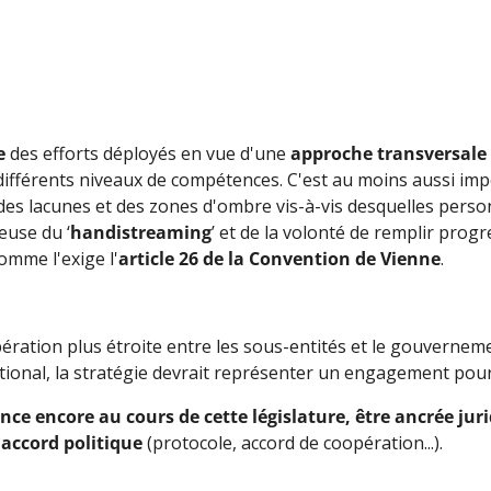
e
des efforts déployés en vue d'une
approche transversale
s différents niveaux de compétences. C'est au moins aussi im
des lacunes et des zones d'ombre vis-à-vis desquelles perso
euse du ‘
handistreaming
’ et de la volonté de remplir pro
omme l'exige l'
article 26 de la Convention de Vienne
.
ration plus étroite entre les sous-entités et le gouvernem
national, la stratégie devrait représenter un engagement po
rence encore au cours de cette législature, être ancrée j
 accord politique
(protocole, accord de coopération...).