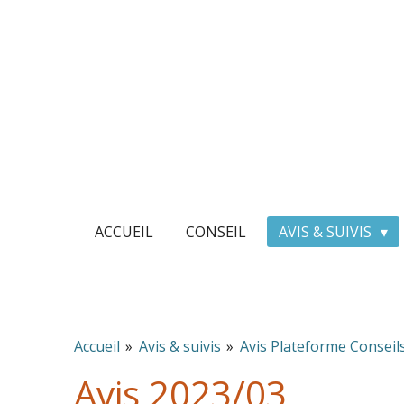
Passer
au
contenu
principal
ACCUEIL
CONSEIL
AVIS & SUIVIS
Accueil
»
Avis & suivis
»
Avis Plateforme Conseil
Avis 2023/03