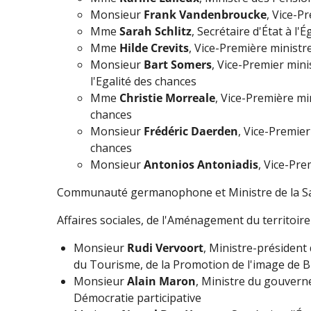
Monsieur
Frank Vandenbroucke
, Vice-P
Mme
Sarah Schlitz
, Secrétaire d'État à l'
Mme
Hilde Crevits
, Vice-Première ministr
Monsieur
Bart Somers
, Vice-Premier mini
l'Egalité des chances
Mme
Christie Morreale
, Vice-Première mi
chances
Monsieur
Frédéric Daerden
, Vice-Premier
chances
Monsieur
Antonios Antoniadis
, Vice-Pre
Communauté germanophone et Ministre de la Sa
Affaires sociales, de l'Aménagement du territoir
Monsieur
Rudi Vervoort
, Ministre-président
du Tourisme, de la Promotion de l'image de Bru
Monsieur
Alain Maron
, Ministre du gouverne
Démocratie participative