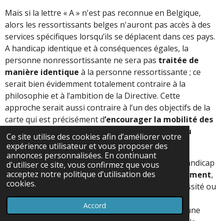
Mais si la lettre « A » n'est pas reconnue en Belgique,
alors les ressortissants belges n'auront pas accès à des
services spécifiques lorsqu’ils se déplacent dans ces pays.
A handicap identique et à conséquences égales, la
personne nonressortissante ne sera pas
traitée de
manière identique
à la personne ressortissante ; ce
serait bien évidemment totalement contraire à la
philosophie et à l’ambition de la Directive. Cette
approche serait aussi contraire à l’un des objectifs de la
carte qui est précisément d
’encourager la mobilité des
personnes avec un besoin d’assistance accru ou
Ce site utilise des cookies afin d’améliorer votre
spécifique.
expérience utilisateur et vous proposer des
annonces personnalisées. En continuant
Il convient aussi de ne pas perdre de vue que le handicap
d'utiliser ce site, vous confirmez que vous
acceptez notre politique d’utilisation des
est aussi une
question de relation à l’environnement
,
cookies.
et que cet environnement a un impact sur la nécessité ou
non d’un accompagnement. A titre d’exemple, une
Accord
personne en fauteuil roulant n’aura besoin d’aucune