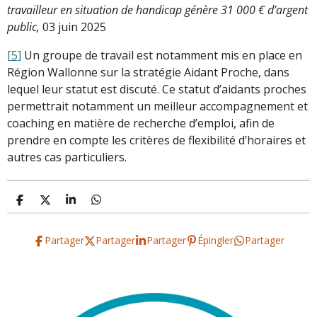
travailleur en situation de handicap génère 31 000 € d’argent
public,
03 juin 2025
[5]
Un groupe de travail est notamment mis en place en
Région Wallonne sur la stratégie Aidant Proche, dans
lequel leur statut est discuté. Ce statut d’aidants proches
permettrait notamment un meilleur accompagnement et
coaching en matière de recherche d’emploi, afin de
prendre en compte les critères de flexibilité d’horaires et
autres cas particuliers.
P
P
P
P
a
a
a
a
r
r
r
r
t
t
t
t
Partager
Partager
Partager
Épingler
Partager
a
a
a
a
g
g
g
g
e
e
e
e
r
r
r
r