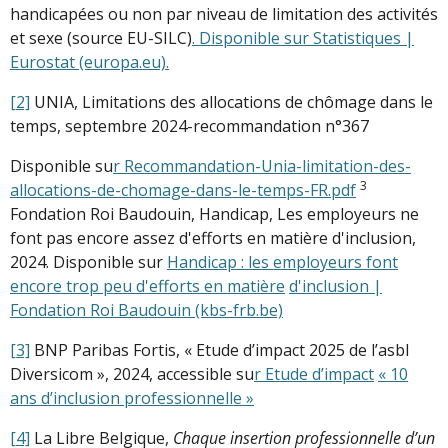
handicapées ou non par niveau de limitation des activités
et sexe (source EU-SILC)
.
Disponible sur Statistiques |
Eurostat (europa.eu).
[2]
UNIA, Limitations des allocations de chômage dans le
temps, septembre 2024-recommandation n°367
Disponible su
r
Recommandation
-
Unia
-
limitation
-
des
-
3
allocations
-
de
-
chomage
-
dans
-
le
-
temps
-
FR.pdf
Fondation Roi Baudouin, Handicap, Les employeurs ne
font pas encore assez d'efforts en matière d'inclusion,
2024. Disponible sur
Handicap : les employeurs font
encore trop peu d'efforts en matière
d'inclusion |
Fondation Roi Baudouin (kbs
-
frb.be)
[3]
BNP Paribas Fortis, « Etude d’impact 2025 de l’asbl
Diversicom », 2024, accessible su
r
Etude d’impact
« 10
ans d’inclusion professionnelle »
[4]
La Libre Belgique,
Chaque insertion professionnelle d’un