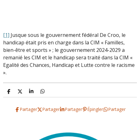
[1]
Jusque sous le gouvernement fédéral De Croo, le
handicap était pris en charge dans la CIM « Familles,
bien-être et sports » ; le gouvernement 2024-2029 a
remanié les CIM et le handicap sera traité dans la CIM «
Egalité des Chances, Handicap et Lutte contre le racisme
».
P
P
P
P
a
a
a
a
r
r
r
r
t
t
t
t
Partager
Partager
Partager
Épingler
Partager
a
a
a
a
g
g
g
g
e
e
e
e
r
r
r
r