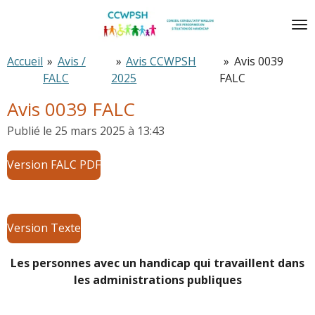
Passer
au
contenu
Accueil
»
Avis /
»
Avis CCWPSH
»
Avis 0039
principal
FALC
2025
FALC
Avis 0039 FALC
Publié le 25 mars 2025 à 13:43
Version FALC PDF
Version Texte
Les personnes avec un handicap qui travaillent dans
les administrations publiques