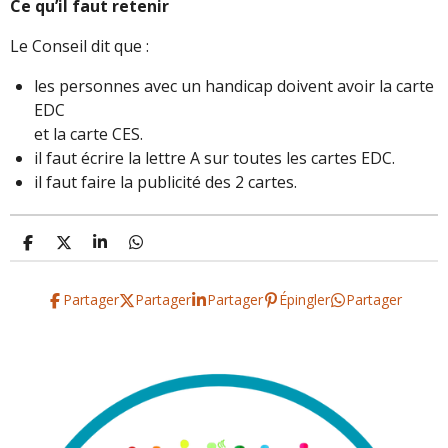
Ce qu’il faut retenir
Le Conseil dit que :
les personnes avec un handicap doivent avoir la carte
EDC
et la carte CES.
il faut écrire la lettre A sur toutes les cartes EDC.
il faut faire la publicité des 2 cartes.
P
P
P
P
a
a
a
a
r
r
r
r
t
t
t
t
Partager
Partager
Partager
Épingler
Partager
a
a
a
a
g
g
g
g
e
e
e
e
r
r
r
r