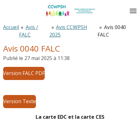
Passer
au
contenu
Accueil
»
Avis /
»
Avis CCWPSH
»
Avis 0040
principal
FALC
2025
FALC
Avis 0040 FALC
Publié le 27 mai 2025 à 11:38
Version FALC PDF
Version Texte
La carte EDC et la carte CES