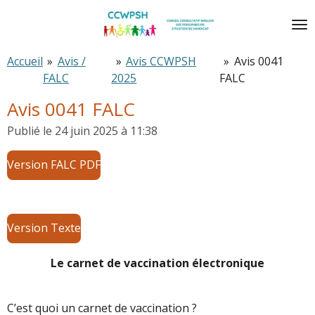
Passer
au
contenu
Accueil
»
Avis /
»
Avis CCWPSH
»
Avis 0041
principal
FALC
2025
FALC
Avis 0041 FALC
Publié le 24 juin 2025 à 11:38
Version FALC PDF
Version Texte
Le carnet de vaccination électronique
C’est quoi un carnet de vaccination ?