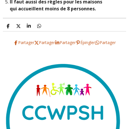
Il faut aussi des règles pour les maisons
qui accueillent moins de 8 personnes.
P
P
P
P
a
a
a
a
r
r
r
r
t
t
t
t
Partager
Partager
Partager
Épingler
Partager
a
a
a
a
g
g
g
g
e
e
e
e
r
r
r
r