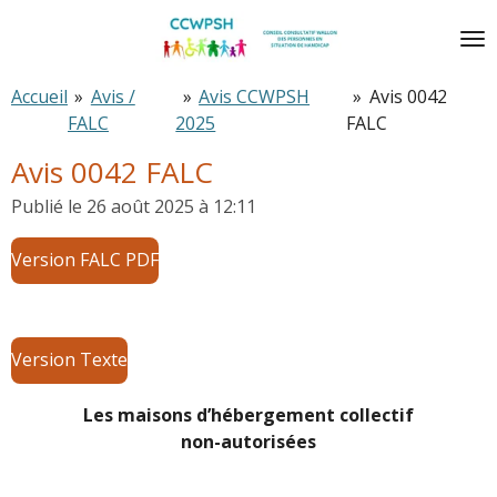
Passer
au
contenu
Accueil
»
Avis /
»
Avis CCWPSH
»
Avis 0042
principal
FALC
2025
FALC
Avis 0042 FALC
Publié le 26 août 2025 à 12:11
Version FALC PDF
Version Texte
Les maisons d’hébergement collectif
non-autorisées