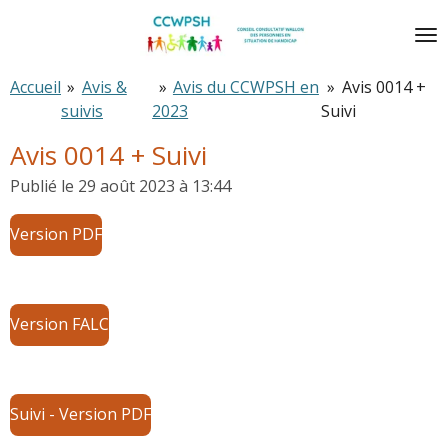
Passer
au
contenu
Accueil
»
Avis &
»
Avis du CCWPSH en
»
Avis 0014 +
principal
suivis
2023
Suivi
Avis 0014 + Suivi
Publié le 29 août 2023 à 13:44
Version PDF
Version FALC
Suivi - Version PDF