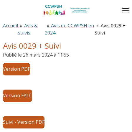
Passer
au
contenu
Accueil
»
Avis &
»
Avis du CCWPSH en
»
Avis 0029 +
principal
suivis
2024
Suivi
Avis 0029 + Suivi
Publié le 26 mars 2024 à 11:55
Version PDF
Version FALC
Suivi - Version PDF