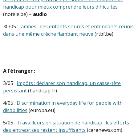
handicap pour mieux comprendre leurs difficultés
(notele.be) –
audio
30/05 :
Jambes : des enfants sourds et entendants réunis
dans une même crèche flambant neuve
(rtbf.be)
A l’étranger :
3/05 :
Impôts : déclarer son handicap, un casse-tête
persistant
(handicap.fr)
4/05 :
Discrimination in everyday life for people with
disabilities
(europa.eu)
5/05 :
Travailleurs en situation de handicap : les efforts
des entreprises restent insuffisants
(carenews.com)