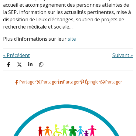
accueil et accompagnement des personnes atteintes de
la SEP, information sur les actualités pertinentes, mise à
disposition de lieux d’échanges, soutien de projets de
recherche médicale et sociale….
Plus d’informations sur leur
site
«
Précédent
Suivant
»
P
P
P
P
a
a
a
a
r
r
r
r
t
t
t
t
Partager
Partager
Partager
Épingler
Partager
a
a
a
a
g
g
g
g
e
e
e
e
r
r
r
r