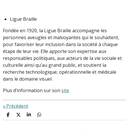
Ligue Braille
Fondée en 1920, la Ligue Braille accompagne les
personnes aveugles et malvoyantes qui le souhaitent,
pour favoriser leur inclusion dans la société à chaque
étape de leur vie. Elle apporte son expertise aux
responsables politiques, aux acteurs de la vie sociale et
culturelle ainsi qu’au grand public, et soutient la
recherche technologique, opérationnelle et médicale
dans le domaine visuel.
Plus d’information sur son
site
«
Précédent
P
P
P
P
a
a
a
a
r
r
r
r